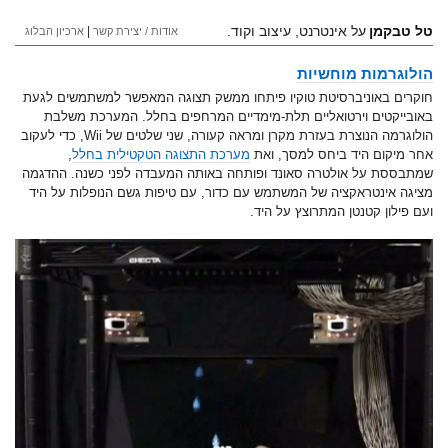
טל טבקמן
על אינטרנט, עיצוב וקוד.
|
אודות / יצירת קשר
ארכיון הבלוג
הולוגרמות מוחשיות
חוקרים באוניברסיטת טוקיו פיתחו ממשק תצוגה המאפשר למשתמשים לגעת
באובייקטים וירטואליים תלת-מימדיים המרחפים בחלל. המערכת משלבת
הולוגרמה הנוצרת בעזרת מקרן ומראה קעורה, שני שלטים של Wii, כדי לעקוב
אחר מיקום היד ביחס למסך, ואת
מערכת התצוגה הטקטילית בחלל
,
שמתבססת על אולטרה סאונד ופותחה באותה המעבדה לפני כשנה. ההדגמה
מציגה אינטראקציה של המשתמש עם כדור, עם טיפות גשם הנופלות על היד
ועם פילון קטנטן המתרוצץ על היד.