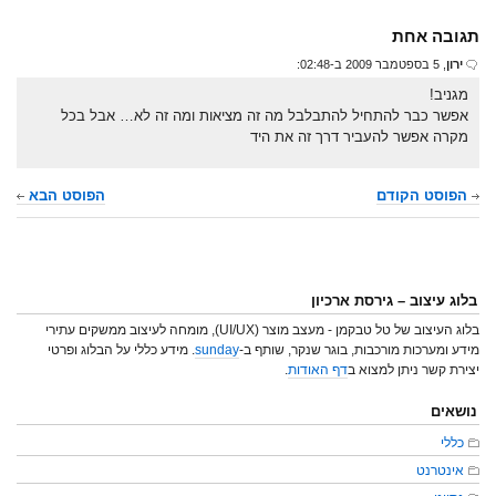
תגובה אחת
ירון
, 5 בספטמבר 2009 ב-02:48:
מגניב!
אפשר כבר להתחיל להתבלבל מה זה מציאות ומה זה לא… אבל בכל
מקרה אפשר להעביר דרך זה את היד
הפוסט הקודם
הפוסט הבא
בלוג עיצוב – גירסת ארכיון
בלוג העיצוב של טל טבקמן - מעצב מוצר (UI/UX), מומחה לעיצוב ממשקים עתירי
מידע ומערכות מורכבות, בוגר שנקר, שותף ב-
sunday
. מידע כללי על הבלוג ופרטי
יצירת קשר ניתן למצוא ב
דף האודות
.
נושאים
כללי
אינטרנט