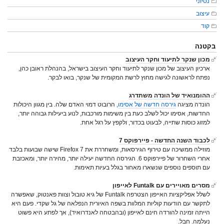
נסיוני
עיצוב
קוד
בקטנה
מכון שנקר לתיעוד וחקר העיצוב
ארכיון העיצוב של מכון שנקר לתיעוד וחקר העיצוב בישראל, בהנהלת ראובן כהן,
נפתח לראשונה לגישה מחוץ לרשת המקומית של שנקר, בואו לבקר.
ההומנואיד של הונדה משתדרג
הונדה מציגה
גירסה חדשה של אסימו
, הרובוט דמוי האדם שלה. בין מגוון היכולות
החדשות, אסימו יכול לשלב כעת בין משימות מורכבות, לנוע ביעילות גבוהה יותר,
למזוג כוסות שתייה, לבעוט בכדור, ולקפץ על רגל אחת.
לכבוד השנה החדשה - פיירפוקס 7
מוזילה ממשיכה עם טירוף הגירסאות, ומשחררת את Firefox 7 שישה שבועות בלבד
אחרי השחרור של פיירפוקס 6. הגירסה החדשה יעילה יותר, מהירה יותר, ומאכזבת
עם תוספים נוספים שנשארו מאחור בגלל בעיות תאימות.
מסרים מאויירים עם Funtalk לאייפון
לשלל אפליקציות האייפון הצטרפה Funtalk של גיא טובול וצוות פאנטוק, שאפשרה
לתקשר עם הודעות קוליות המלוות בשפה האיורית הנפלאה של גל שקדי. פעם היא
הייתה זמינה להורדה חינם לאייפון (ובהבטחה לאנדרואיד), אך לפתע היא פשוט
נעלמה. חבל.