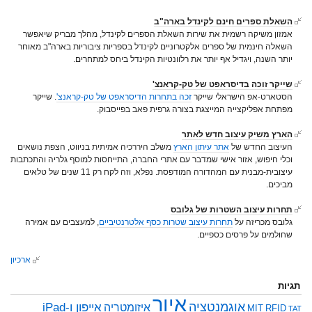
השאלת ספרים חינם לקינדל בארה"ב
אמזון משיקה רשמית את שירות השאלת הספרים לקינדל, מהלך מבריק שיאפשר
השאלה חינמית של ספרים אלקטרוניים לקינדל בספריות ציבוריות בארה"ב מאוחר
יותר השנה, ויגדיל אף יותר את רלוונטיות הקינדל ביחס למתחרים.
שייקר זוכה בדיסראפט של טק-קראנצ'
הסטארט-אפ הישראלי שייקר
זכה בתחרות הדיסראפט של טק-קראנצ'
. שייקר
מפתחת אפליקצייה המייצגת בצורה גרפית פאב בפייסבוק.
הארץ משיק עיצוב חדש לאתר
העיצוב החדש של
אתר עיתון הארץ
משלב היררכיה אמיתית בניווט, הצפת נושאים
וכלי חיפוש, אזור אישי שמדבר עם אתרי החברה, התייחסות למוסף גלריה והתכתבות
עיצובית-מבנית עם המהדורה המודפסת. נפלא, וזה לקח רק 11 שנים של טלאים
מביכים.
תחרות עיצוב השטרות של גלובס
גלובס מכריזה על
תחרות עיצוב שטרות כסף אלטרנטיביים
, למעצבים עם אמירה
שחולמים על פרסים כספיים.
ארכיון
תגיות
איור
אוגמנטציה
אייפון ו-iPad
איזומטריה
MIT
RFID
TAT