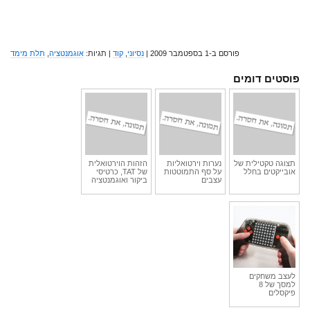
פורסם ב-1 בספטמבר 2009 |
נסיוני
,
קוד
| תגיות:
אוגמנטציה
,
תלת מימד
פוסטים דומים
תצוגה טקטילית של
נערות וירטואליות
הזהות הוירטואלית
אובייקטים בחלל
על סף התמוטטות
של TAT, כרטיסי
עצבים
ביקור ואוגמנטציה
לעצב משחקים
למסך של 8
פיקסלים