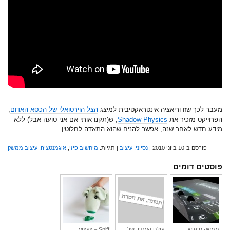
מעבר לכך שזו וריאציה אינטראקטיבית למיצג
הצל הוירטואלי של הכסא האדום
,
הפרוייקט מזכיר את
Shadow Physics
, ש(תקנו אותי אם אני טועה אבל) ללא
מידע חדש לאחר שנה, אפשר להניח שהוא התאדה לחלוטין.
פורסם ב-10 ביוני 2010 |
נסיוני
,
עיצוב
| תגיות:
מיחשוב פיזי
,
אוגמנטציה
,
עיצוב ממשק
פוסטים דומים
ממשק חיפוש
עולם העתיד של
Sniff – צעצוע