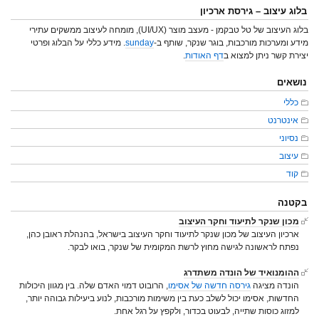
בלוג עיצוב – גירסת ארכיון
בלוג העיצוב של טל טבקמן - מעצב מוצר (UI/UX), מומחה לעיצוב ממשקים עתירי
מידע ומערכות מורכבות, בוגר שנקר, שותף ב-
sunday
. מידע כללי על הבלוג ופרטי
יצירת קשר ניתן למצוא ב
דף האודות
.
נושאים
כללי
אינטרנט
נסיוני
עיצוב
קוד
בקטנה
מכון שנקר לתיעוד וחקר העיצוב
ארכיון העיצוב של מכון שנקר לתיעוד וחקר העיצוב בישראל, בהנהלת ראובן כהן,
נפתח לראשונה לגישה מחוץ לרשת המקומית של שנקר, בואו לבקר.
ההומנואיד של הונדה משתדרג
הונדה מציגה
גירסה חדשה של אסימו
, הרובוט דמוי האדם שלה. בין מגוון היכולות
החדשות, אסימו יכול לשלב כעת בין משימות מורכבות, לנוע ביעילות גבוהה יותר,
למזוג כוסות שתייה, לבעוט בכדור, ולקפץ על רגל אחת.