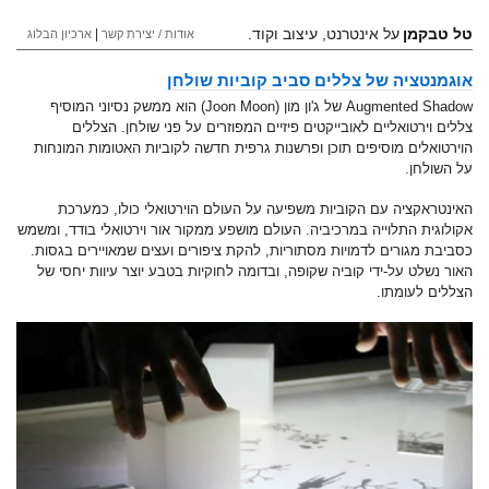
טל טבקמן
על אינטרנט, עיצוב וקוד.
|
אודות / יצירת קשר
ארכיון הבלוג
אוגמנטציה של צללים סביב קוביות שולחן
Augmented Shadow של ג'ון מון (Joon Moon) הוא ממשק נסיוני המוסיף
צללים וירטואליים לאובייקטים פיזיים המפוזרים על פני שולחן. הצללים
הוירטואלים מוסיפים תוכן ופרשנות גרפית חדשה לקוביות האטומות המונחות
על השולחן.
האינטראקציה עם הקוביות משפיעה על העולם הוירטואלי כולו, כמערכת
אקולוגית התלוייה במרכיביה. העולם מושפע ממקור אור וירטואלי בודד, ומשמש
כסביבת מגורים לדמויות מסתוריות, להקת ציפורים ועצים שמאויירים בגסות.
האור נשלט על-ידי קוביה שקופה, ובדומה לחוקיות בטבע יוצר עיוות יחסי של
הצללים לעומתו.