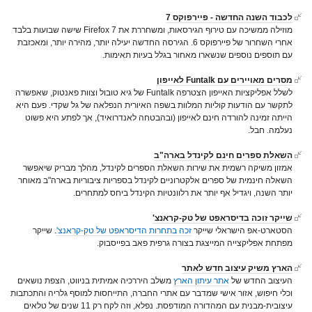
לכבוד השנה החדשה - פיירפוקס 7
מוזילה ממשיכה עם טירוף הגירסאות, ומשחררת את Firefox 7 שישה שבועות בלבד
אחרי השחרור של פיירפוקס 6. הגירסה החדשה יעילה יותר, מהירה יותר, ומאכזבת
עם תוספים נוספים שנשארו מאחור בגלל בעיות תאימות.
מסרים מאויירים עם Funtalk לאייפון
לשלל אפליקציות האייפון הצטרפה Funtalk של גיא טובול וצוות פאנטוק, שאפשרה
לתקשר עם הודעות קוליות המלוות בשפה האיורית הנפלאה של גל שקדי. פעם היא
הייתה זמינה להורדה חינם לאייפון (ובהבטחה לאנדרואיד), אך לפתע היא פשוט
נעלמה. חבל.
השאלת ספרים חינם לקינדל בארה"ב
אמזון משיקה רשמית את שירות השאלת הספרים לקינדל, מהלך מבריק שיאפשר
השאלה חינמית של ספרים אלקטרוניים לקינדל בספריות ציבוריות בארה"ב מאוחר
יותר השנה, ויגדיל אף יותר את רלוונטיות הקינדל ביחס למתחרים.
שייקר זוכה בדיסראפט של טק-קראנצ'
הסטארט-אפ הישראלי שייקר
זכה בתחרות הדיסראפט של טק-קראנצ'
. שייקר
מפתחת אפליקצייה המייצגת בצורה גרפית פאב בפייסבוק.
הארץ משיק עיצוב חדש לאתר
העיצוב החדש של
אתר עיתון הארץ
משלב היררכיה אמיתית בניווט, הצפת נושאים
וכלי חיפוש, אזור אישי שמדבר עם אתרי החברה, התייחסות למוסף גלריה והתכתבות
עיצובית-מבנית עם המהדורה המודפסת. נפלא, וזה לקח רק 11 שנים של טלאים