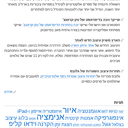
השאלה חינמית של ספרים אלקטרוניים לקינדל בספריות ציבוריות בארה"ב מאוחר
יותר השנה, ויגדיל אף יותר את רלוונטיות הקינדל ביחס למתחרים.
שייקר זוכה בדיסראפט של טק-קראנצ'
הסטארט-אפ הישראלי שייקר
זכה בתחרות הדיסראפט של טק-קראנצ'
. שייקר
מפתחת אפליקצייה המייצגת בצורה גרפית פאב בפייסבוק.
הארץ משיק עיצוב חדש לאתר
העיצוב החדש של
אתר עיתון הארץ
משלב היררכיה אמיתית בניווט, הצפת נושאים
וכלי חיפוש, אזור אישי שמדבר עם אתרי החברה, התייחסות למוסף גלריה והתכתבות
עיצובית-מבנית עם המהדורה המודפסת. נפלא, וזה לקח רק 11 שנים של טלאים
מביכים.
תחרות עיצוב השטרות של גלובס
גלובס מכריזה על
תחרות עיצוב שטרות כסף אלטרנטיביים
, למעצבים עם אמירה
שחולמים על פרסים כספיים.
ארכיון
תגיות
איור
אוגמנטציה
אייפון ו-iPad
איזומטריה
MIT
RFID
TAT
אנימציה
אינפוגרפיקה
בלוג עיצוב
אמנות קינטית
אסוס
וידאו קליפ
הקרנה
גוגל
הצגת זמן
בצלאל
המכון הטכנולוגי חולון