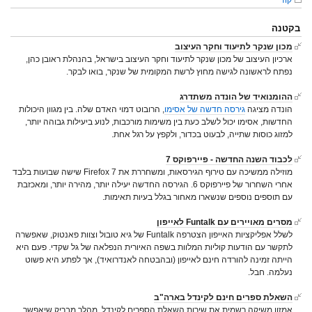
בקטנה
מכון שנקר לתיעוד וחקר העיצוב
ארכיון העיצוב של מכון שנקר לתיעוד וחקר העיצוב בישראל, בהנהלת ראובן כהן,
נפתח לראשונה לגישה מחוץ לרשת המקומית של שנקר, בואו לבקר.
ההומנואיד של הונדה משתדרג
הונדה מציגה
גירסה חדשה של אסימו
, הרובוט דמוי האדם שלה. בין מגוון היכולות
החדשות, אסימו יכול לשלב כעת בין משימות מורכבות, לנוע ביעילות גבוהה יותר,
למזוג כוסות שתייה, לבעוט בכדור, ולקפץ על רגל אחת.
לכבוד השנה החדשה - פיירפוקס 7
מוזילה ממשיכה עם טירוף הגירסאות, ומשחררת את Firefox 7 שישה שבועות בלבד
אחרי השחרור של פיירפוקס 6. הגירסה החדשה יעילה יותר, מהירה יותר, ומאכזבת
עם תוספים נוספים שנשארו מאחור בגלל בעיות תאימות.
מסרים מאויירים עם Funtalk לאייפון
לשלל אפליקציות האייפון הצטרפה Funtalk של גיא טובול וצוות פאנטוק, שאפשרה
לתקשר עם הודעות קוליות המלוות בשפה האיורית הנפלאה של גל שקדי. פעם היא
הייתה זמינה להורדה חינם לאייפון (ובהבטחה לאנדרואיד), אך לפתע היא פשוט
נעלמה. חבל.
השאלת ספרים חינם לקינדל בארה"ב
אמזון משיקה רשמית את שירות השאלת הספרים לקינדל, מהלך מבריק שיאפשר