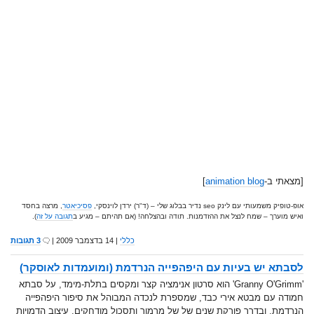
[מצאתי ב-
animation blog
]
אופ-טופיק משמעותי עם לינק seo נדיר בבלוג שלי – (ד"ר) ירדן לוינסקי,
פסיכיאטר
, מרצה בחסד
ואיש מוערך – שמח לנצל את ההזדמנות. תודה ובהצלחה! (אם תהיתם – מגיע ב
תגובה על זה
).
כללי
| 14 בדצמבר 2009 |
3 תגובות
לסבתא יש בעיות עם היפהפייה הנרדמת (ומועמדות לאוסקר)
'Granny O'Grimm' הוא סרטון אנימציה קצר ומקסים בתלת-מימד, על סבתא
חמודה עם מבטא אירי כבד, שמספרת לנכדה המבוהל את סיפור היפהפייה
הנרדמת, ובדרך פורקת שנים של של מרמור ותסכול מודחקים. עיצוב הדמויות