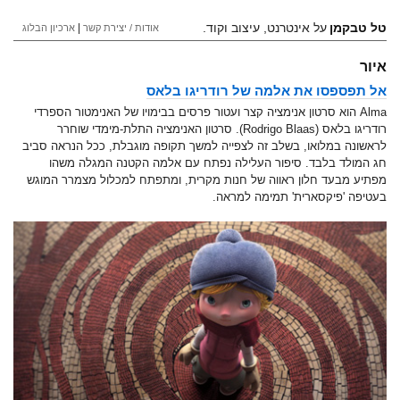
טל טבקמן
על אינטרנט, עיצוב וקוד.
|
אודות / יצירת קשר
ארכיון הבלוג
איור
אל תפספסו את אלמה של רודריגו בלאס
Alma הוא סרטון אנימציה קצר ועטור פרסים בבימויו של האנימטור הספרדי
רודריגו בלאס (Rodrigo Blaas). סרטון האנימציה התלת-מימדי שוחרר
לראשונה במלואו, בשלב זה לצפייה למשך תקופה מוגבלת, ככל הנראה סביב
חג המולד בלבד. סיפור העלילה נפתח עם אלמה הקטנה המגלה משהו
מפתיע מבעד חלון ראווה של חנות מקרית, ומתפתח למכלול מצמרר המוגש
בעטיפה 'פיקסארית' תמימה למראה.