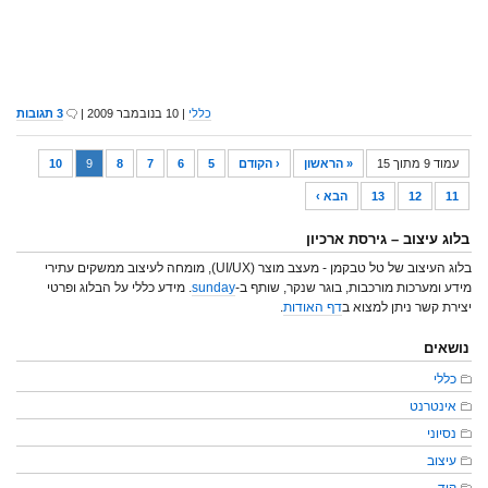
כללי
| 10 בנובמבר 2009 |
3 תגובות
עמוד 9 מתוך 15
« הראשון
‹ הקודם
5
6
7
8
9
10
11
12
13
הבא ›
בלוג עיצוב – גירסת ארכיון
בלוג העיצוב של טל טבקמן - מעצב מוצר (UI/UX), מומחה לעיצוב ממשקים עתירי
מידע ומערכות מורכבות, בוגר שנקר, שותף ב-
sunday
. מידע כללי על הבלוג ופרטי
יצירת קשר ניתן למצוא ב
דף האודות
.
נושאים
כללי
אינטרנט
נסיוני
עיצוב
קוד